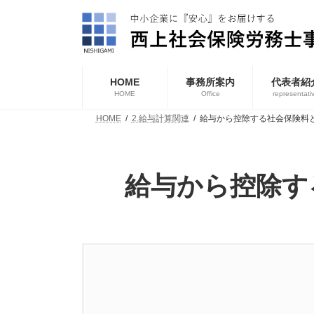
コ
ナ
ン
ビ
テ
ゲ
ン
ー
ツ
シ
へ
ョ
HOME
事務所案内
代表者紹
ス
ン
HOME
Office
representati
キ
に
HOME
2.給与計算関連
給与から控除する社会保険料
ッ
移
プ
動
給与から控除す