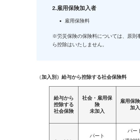
2.雇用保険加入者
0.3.4.
4.社会保険料の徴収開始
雇用保険料
0.3.5.
5.社会保険料の免除期間
※労災保険の保険料については、原則
ら控除はいたしません。
（
加入別）給与から控除する社会保険料
給与から
社会・雇用保
雇用保険
控除する
険
加入
社会保険
未加入
パー
パート