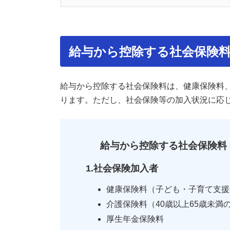
0.1.
給与から控除する社会保険料
0.2.
社会保険料の計算方法
給与から控除する社会保険
0.2.1.
社会保険料（健康保険・
0.2.2.
標準報酬月額とは？
給与から控除する社会保険料は、健康保険料
0.2.3.
雇用保険料の計算方法
ります。ただし、社会保険等の加入状況に応
0.2.4.
社会保険料・雇用保険料
給与から控除する社会保険料
0.3.
社会保険料控除の注意点
1.社会保険加入者
0.3.1.
1.社会保険料の徴収は月
健康保険料（子ども・子育て支援
0.3.2.
2.社会保険料は原則翌月
介護保険料（40歳以上65歳未満
厚生年金保険料
0.3.3.
3.退職月の社会保険料