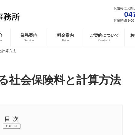
お気軽にお問
04
営業時間 9:00 
介
業務案内
料金案内
ご契約について
お
ve
Service
Price
Contract
と計算方法
る社会保険料と計算方法
目次
OPEN