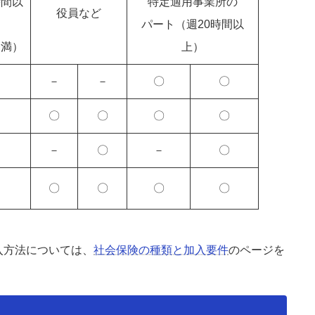
時間以
特定適用事業所の
役員など
パート（週20時間以
未満）
上）
－
－
〇
〇
〇
〇
〇
〇
－
〇
－
〇
〇
〇
〇
〇
入方法については、
社会保険の種類と加入要件
のページを