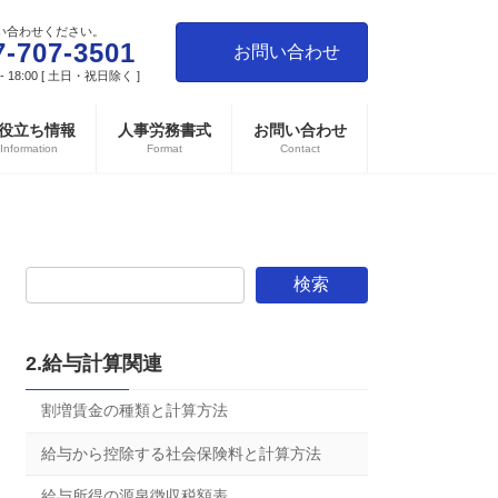
い合わせください。
7-707-3501
お問い合わせ
- 18:00 [ 土日・祝日除く ]
役立ち情報
人事労務書式
お問い合わせ
Information
Format
Contact
検索
2.給与計算関連
割増賃金の種類と計算方法
給与から控除する社会保険料と計算方法
給与所得の源泉徴収税額表