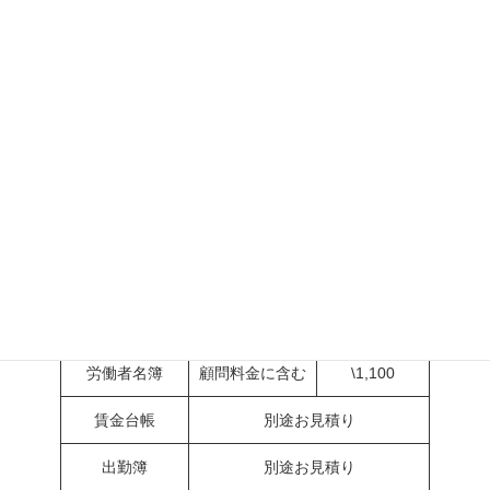
外国人雇用状況届出書の
\5,50
作成および届出
その他高齢者・障害者・外国人
別途お見積り
雇用に関するサービス
その他人事労務サポート
料 金
項 目
顧問契約
スポット契約
労働者名簿
顧問料金に含む
\1,100
賃金台帳
別途お見積り
出勤簿
別途お見積り