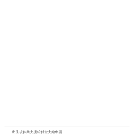
傷病手当金支給申請
出産手当金支給申請
出産育児一時金支給申請
埋葬料(費)支給申請
療養(補償)給付請求
休業(補償)給付支給請求
障害(補償)等給付支給請求
遺族(補償)等給付支給請求
葬祭料等(葬祭給付)請求
第三者行為災害届
労働者死傷病報告
育児休業給付金支給申請
出生後休業支援給付金支給申請