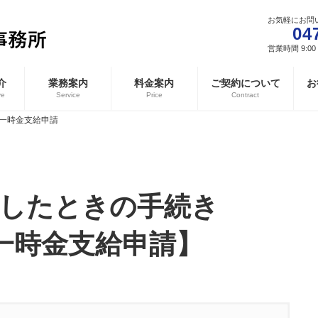
お気軽にお問
04
営業時間 9:00 
介
業務案内
料金案内
ご契約について
お
ve
Service
Price
Contract
一時金支給申請
した
ときの手続き
一時金支給申請】