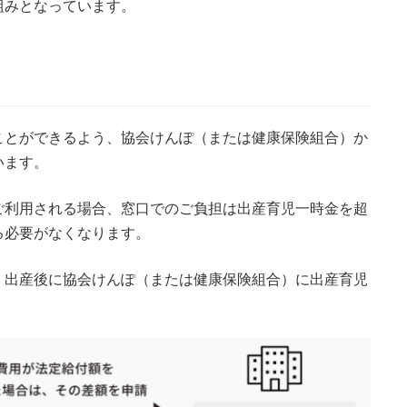
組みとなっています。
が以下のケースの場合
い場合
ことができるよう、協会けんぽ（または健康保険組合）か
出産育児一時金と出産費用の差額を請求する場合
います。
ご利用される場合、窓口でのご負担は出産育児一時金を超
お問い合わせ先
る必要がなくなります。
、出産後に協会けんぽ（または健康保険組合）に出産育児
する場合
その間給与が支払われない場合
があった場合