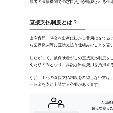
険者の医療機関での窓口負担が軽減される仕
0.4.1.
実際に掛かった出産費用
0.5.
提出書類と提出先
直接支払制度とは？
0.5.1.
直接支払制度を利用しな
出産育児一時金を出産に掛かる費用に充てる
0.5.2.
直接支払制度を利用後、
ら医療機関等に直接支払う仕組みのことを言
0.6.
お問い合わせ
したがって、被保険者がこの直接支払制度を
0.6.1.
出産育児一時金に関する
えた額のみとなり、高額な出産費用を負担す
0.7.
関連手続き
なお、上記の直接支払制度を希望しない方は
一時金を支給申請する必要があります。
0.7.1.
従業員が出産のため休業
0.7.2.
出産のため仕事を休み、
0.7.3.
産休終了後、給与に変動