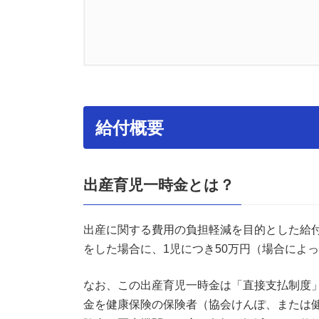
0.1.
給付概要
0.1.1.
出産育児一時金とは？
給付概要
0.1.2.
直接支払制度とは？
0.2.
申請方法
出産育児一時金とは？
0.2.1.
直接支払制度をご利用す
0.2.2.
直接支払制度をご利用し
出産に関する費用の負担軽減を目的とした給
をした場合に、1児につき50万円（場合によっ
0.3.
支給要件
なお、この出産育児一時金は「直接支払制度
0.4.
支給額
金を健康保険の保険者（協会けんぽ、または