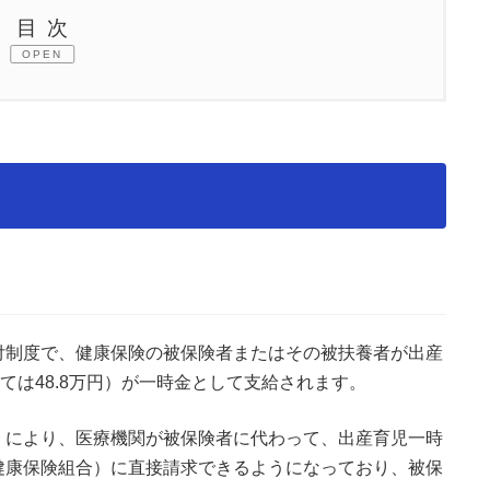
目次
OPEN
る場合
ない場合
付制度で、健康保険の被保険者またはその被扶養者が出産
ては48.8万円）が一時金として支給されます。
」により、医療機関が被保険者に代わって、出産育児一時
健康保険組合）に直接請求できるようになっており、被保