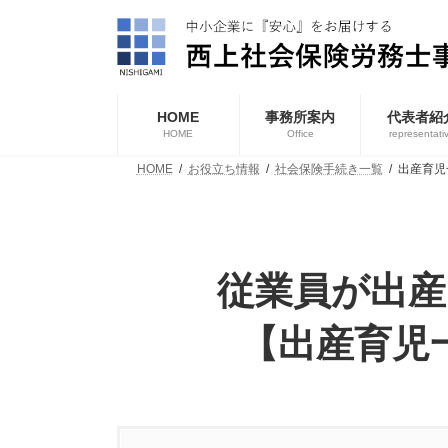
コ
ナ
ン
ビ
テ
ゲ
ン
ー
ツ
シ
へ
ョ
HOME
事務所案内
代表者紹
ス
ン
HOME
Office
representati
キ
に
HOME
お役立ち情報
社会保険手続き一覧
出産育児
ッ
移
プ
動
従業員が出産
【出産育児